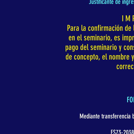
Justificante de ingr
I M 
Para la confirmación de 
en el seminario, es impr
pago del seminario y cons
de concepto, el nombre y 
correc
FO
Mediante transferencia b
ES73-2038