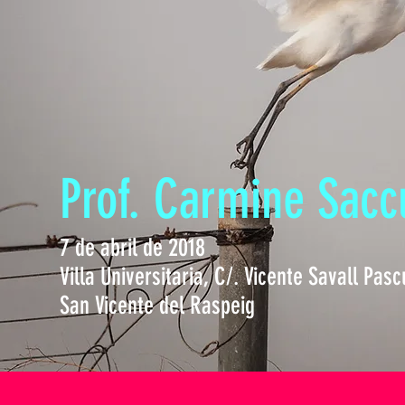
Prof. Carmine Sacc
7 de abril de 2018
Villa Universitaria, C/. Vicente Savall Pasc
San Vicente del Raspeig