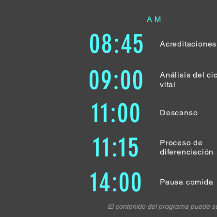
AM
08:45
Acreditaciones
09:00
Análisis del ci
vital
11:00
Descanso
11:15
Proceso de
diferenciación
14:00
Pausa comida
El contenido del programa puede suf