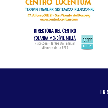
DIRECTORA DEL CENTRO
YOLANDA MENDÍVIL MILLÁ
Psicóloga - Terapeuta Familiar
Miembro de la EFTA
IN